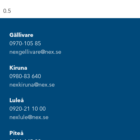
Gällivare
0970-105 85
nexgellivare@nex.se
Kiruna
0980-83 640
nexkiruna@nex.se
Luleå
0920-21 10 00
nexlule@nex.se
Piteå