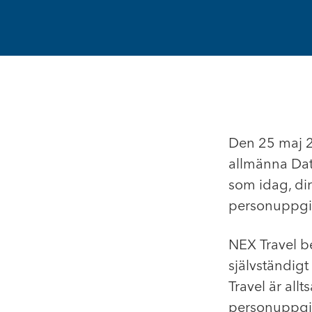
Den 25 maj 2
allmänna Dat
som idag, dir
personuppgif
NEX Travel b
självständig
Travel är all
personuppgif