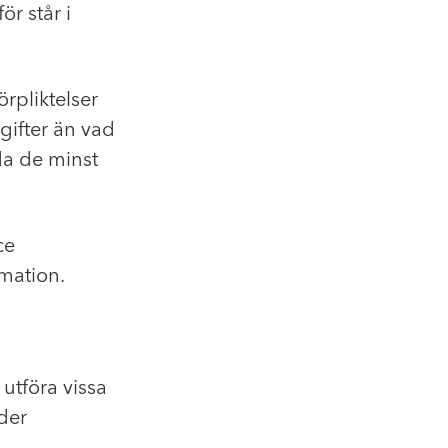
r står i
örpliktelser
gifter än vad
da de minst
ce
rmation.
 utföra vissa
der