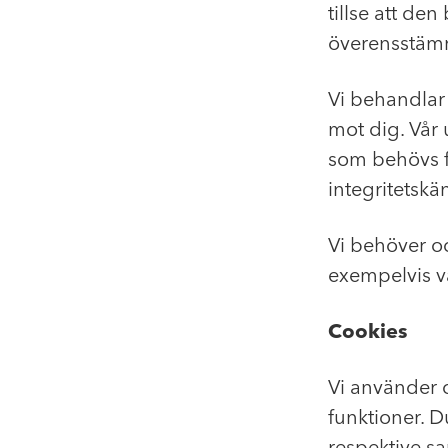
tillse att de
överensstäm
Vi behandlar 
mot dig. Vår 
som behövs fö
integritetskä
Vi behöver oc
exempelvis va
Cookies
Vi använder c
funktioner. D
respektive s