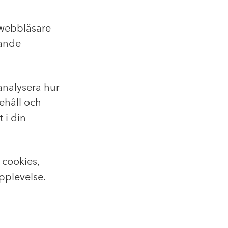
 webbläsare
gande
analysera hur
ehåll och
 i din
a cookies,
pplevelse.