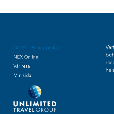
Vart
GDPR – Privacy policy
beh
NEX Online
res
Vår resa
hel
Min sida