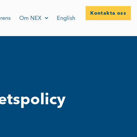
Kontakta oss
rens
Om NEX
English
etspolicy