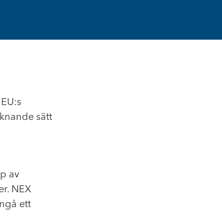
 EU:s
iknande sätt
ap av
er. NEX
ingå ett