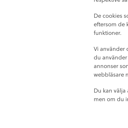
De cookies s
eftersom de 
funktioner.
Vi använder o
du använder 
annonser som 
webbläsare m
Du kan välja a
men om du in