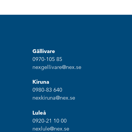
Gällivare
0970-105 85
nexgellivare@nex.se
Kiruna
0980-83 640
nexkiruna@nex.se
Luleå
0920-21 10 00
nexlule@nex.se