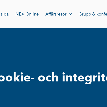
 sida
NEX Online
Affärsresor
Grupp & konfe
okie- och integrit