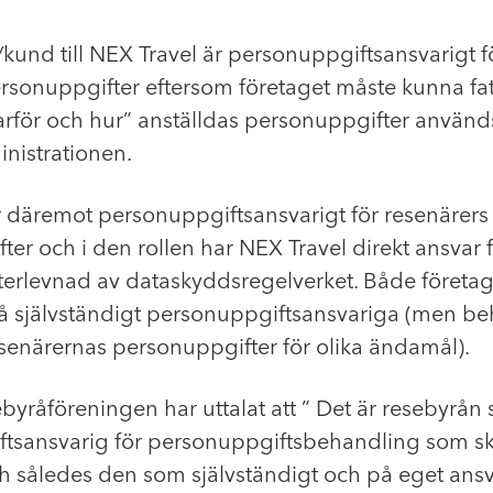
/kund till NEX Travel är personuppgiftsansvarigt f
ersonuppgifter eftersom företaget måste kunna fa
arför och hur” anställdas personuppgifter används
nistrationen.
r däremot personuppgiftsansvarigt för resenärers
er och i den rollen har NEX Travel direkt ansvar f
efterlevnad av dataskyddsregelverket. Både företa
tså självständigt personuppgiftsansvariga (men b
esenärernas personuppgifter för olika ändamål).
yråföreningen har uttalat att ” Det är resebyrån
tsansvarig för personuppgiftsbehandling som sk
h således den som självständigt och på eget ansva