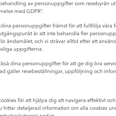
n behandling av personuppgifter som resebyrån utfö
melse med GDPR”.
dina personuppgifter främst för att fullfölja våra f
utgångspunkt är att inte behandla fler personupp
r ändamålet, och vi strävar alltid efter att använ
nsliga uppgifterna.
kså dina personuppgifter för att ge dig bra servi
d gäller resebeställningar, uppföljning och info
ookies för att hjälpa dig att navigera effektivt och
u hittar detaljerad information om alla cookies un
amtyckeskategori nedan.