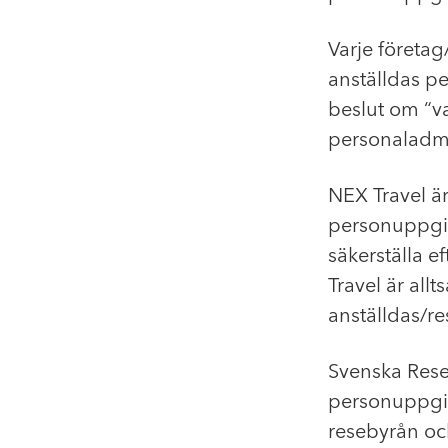
Varje företag
anställdas p
beslut om “v
personaladmi
NEX Travel ä
personuppgift
säkerställa 
Travel är all
anställdas/r
Svenska Reseb
personuppgif
resebyrån oc