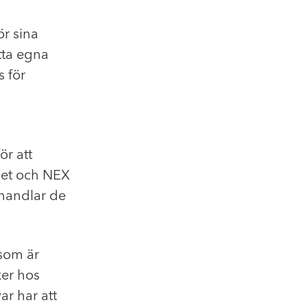
ör sina
tta egna
 för
ör att
get och NEX
ehandlar de
 som är
er hos
r har att