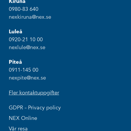
Kiruna
0980-83 640
nexkiruna@nex.se
Luleå
0920-21 10 00
nexlule@nex.se
Piteå
0911-145 00
nexpite@nex.se
Fler kontaktuppgifter
GDPR – Privacy policy
NEX Online
Vår resa