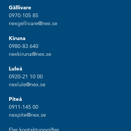
Gällivare
0970-105 85
nexgellivare@nex.se
Kiruna
0980-83 640
nexkiruna@nex.se
Luleå
0920-21 10 00
nexlule@nex.se
Piteå
0911-145 00
nexpite@nex.se
Fler kontaktuppgifter