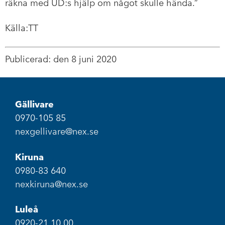
räkna med UD:s hjälp om något skulle hända.”
Källa:TT
Publicerad: den 8 juni 2020
Gällivare
0970-105 85
nexgellivare@nex.se
Kiruna
0980-83 640
nexkiruna@nex.se
Luleå
0920-21 10 00