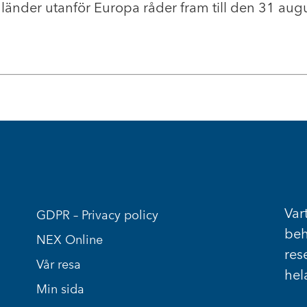
 länder utanför Europa råder fram till den 31 augu
Vart
GDPR – Privacy policy
beh
NEX Online
res
Vår resa
hel
Min sida