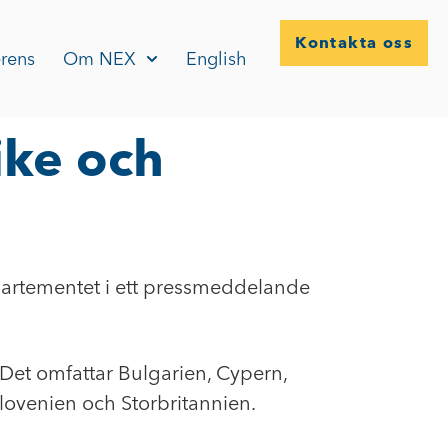
Kontakta oss
rens
Om NEX
English
ike och
epartementet i ett pressmeddelande
. Det omfattar Bulgarien, Cypern,
Slovenien och Storbritannien.