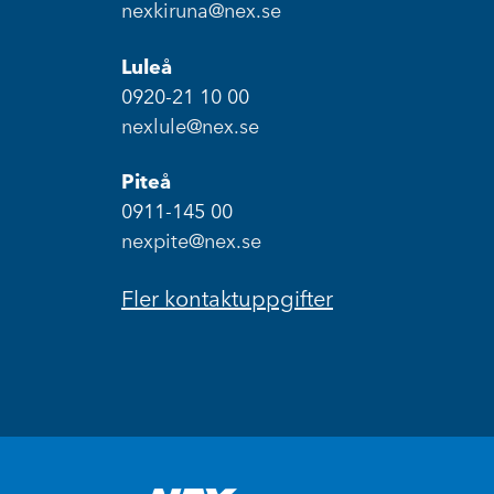
nexkiruna@nex.se
Luleå
0920-21 10 00
nexlule@nex.se
Piteå
0911-145 00
nexpite@nex.se
Fler kontaktuppgifter