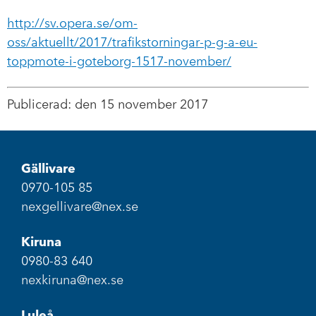
http://sv.opera.se/om-
oss/aktuellt/2017/trafikstorningar-p-g-a-eu-
toppmote-i-goteborg-1517-november/
Publicerad: den 15 november 2017
Gällivare
0970-105 85
nexgellivare@nex.se
Kiruna
0980-83 640
nexkiruna@nex.se
Luleå