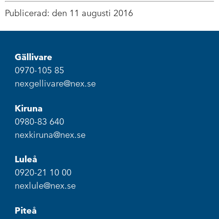
Publicerad: den 11 augusti 2016
Gällivare
0970-105 85
nexgellivare@nex.se
Kiruna
0980-83 640
nexkiruna@nex.se
Luleå
0920-21 10 00
nexlule@nex.se
Piteå