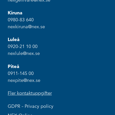
Kiruna
0980-83 640
nexkiruna@nex.se
Luleå
0920-21 10 00
nexlule@nex.se
Piteå
0911-145 00
nexpite@nex.se
Fler kontaktuppgifter
GDPR – Privacy policy