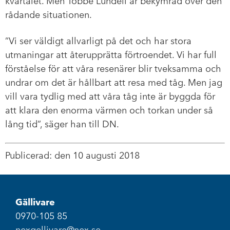
kvartalet. Men Tobbe Lundell är bekymrad över den
rådande situationen.
”Vi ser väldigt allvarligt på det och har stora
utmaningar att återupprätta förtroendet. Vi har full
förståelse för att våra resenärer blir tveksamma och
undrar om det är hållbart att resa med tåg. Men jag
vill vara tydlig med att våra tåg inte är byggda för
att klara den enorma värmen och torkan under så
lång tid”, säger han till DN.
Publicerad: den 10 augusti 2018
Gällivare
0970-105 85
nexgellivare@nex.se