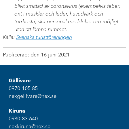
blivit smittad av coronavirus (exempelvis feber,
ont i muskler och leder, huvudvärk och
torrhosta) ska personal meddelas, om möjligt
utan att lämna rummet.
Källa:
Svenska turistföreningen
Publicerad: den 16 juni 2021
Gällivare
0970-105 85
nexgellivare@nex.se
Kiruna
0980-83 640
nexkiruna@nex.se