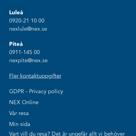
Luleå
0920-21 10 00
nexlule@nex.se
Piteå
0911-145 00
nexpite@nex.se
Fler kontaktuppgifter
GDPR – Privacy policy
NEX Online
Vår resa
Min sida
Vart vill du resa? Det är ungefär allt vi behöver