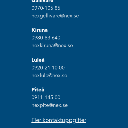
Gällivare
0970-105 85
nexgellivare@nex.se
Kiruna
0980-83 640
nexkiruna@nex.se
Luleå
0920-21 10 00
nexlule@nex.se
Piteå
0911-145 00
nexpite@nex.se
Fler kontaktuppgifter