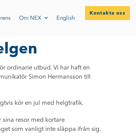
Kontakta oss
rens
Om NEX
English
helgen
ör ordinarie utbud. Vi har haft en
mmunikatör Simon Hermansson till
gtvis kör en jul med helgtrafik.
 sina resor med kortare
aget som vanligt inte släppa ifrån sig.