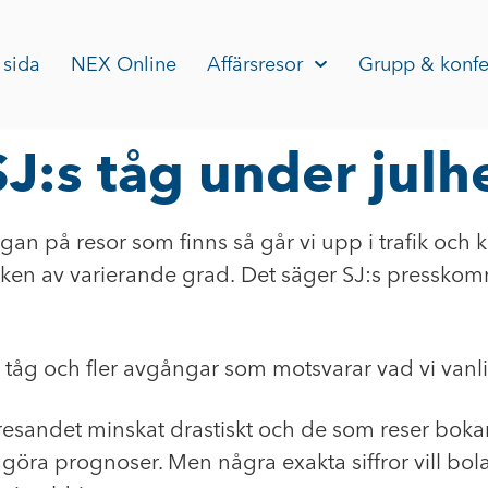
 sida
NEX Online
Affärsresor
Grupp & konfe
 SJ:s tåg under jul
gan på resor som finns så går vi upp i trafik och k
fiken av varierande grad. Det säger SJ:s pressko
ler tåg och fler avgångar som motsvarar vad vi vanli
sandet minskat drastiskt och de som reser bokar
t göra prognoser. Men några exakta siffror vill bol