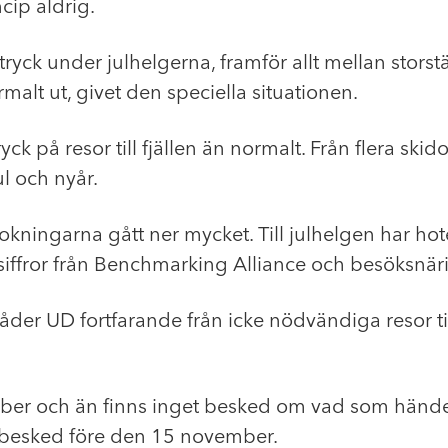
cip aldrig.
tryck under julhelgerna, framför allt mellan storst
rmalt ut, givet den speciella situationen.
ck på resor till fjällen än normalt. Från flera ski
ul och nyår.
bokningarna gått ner mycket. Till julhelgen har h
t siffror från Benchmarking Alliance och besöksnär
åder UD fortfarande från icke nödvändiga resor til
mber och än finns inget besked om vad som hände
besked före den 15 november.