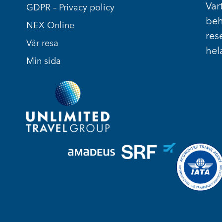
Vart
GDPR – Privacy policy
beh
NEX Online
res
Vår resa
hel
Min sida