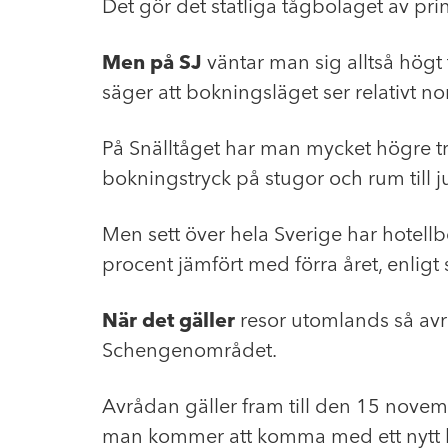
Det gör det statliga tågbolaget av prin
Men på SJ
väntar man sig alltså högt 
säger att bokningsläget ser relativt no
På Snälltåget har man mycket högre try
bokningstryck på stugor och rum till j
Men sett över hela Sverige har hotell
procent jämfört med förra året, enlig
När det gäller
resor utomlands så avr
Schengenområdet.
Avrådan gäller fram till den 15 nove
man kommer att komma med ett nytt 