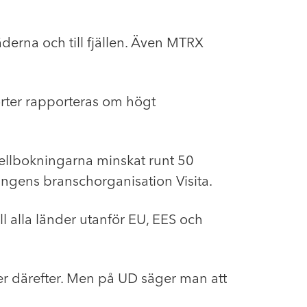
äderna och till fjällen. Även MTRX
dorter rapporteras om högt
otellbokningarna minskat runt 50
ingens branschorganisation Visita.
l alla länder utanför EU, EES och
r därefter. Men på UD säger man att