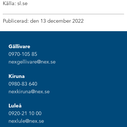
Källa: sl.se
Publicerad: den 13 december 2022
Gällivare
0970-105 85
nexgellivare@nex.se
Kiruna
0980-83 640
nexkiruna@nex.se
Luleå
0920-21 10 00
nexlule@nex.se