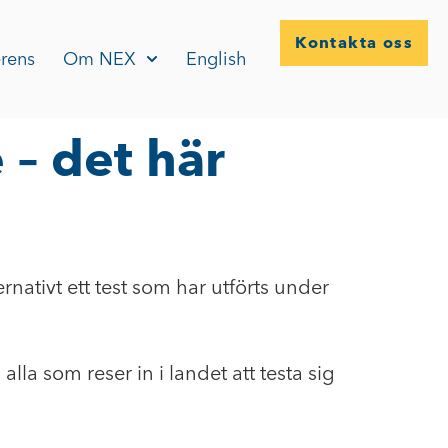
Kontakta oss
rens
Om NEX
English
 – det här
rnativt ett test som har utförts under
 som reser in i landet att testa sig