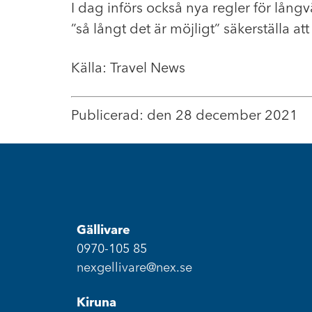
I dag införs också nya regler för lång
”så långt det är möjligt” säkerställa at
Källa: Travel News
Publicerad: den 28 december 2021
Gällivare
0970-105 85
nexgellivare@nex.se
Kiruna