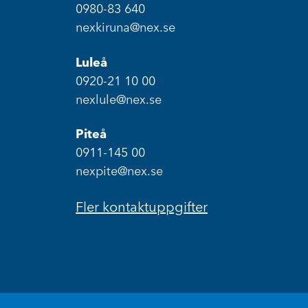
0980-83 640
nexkiruna@nex.se
Luleå
0920-21 10 00
nexlule@nex.se
Piteå
0911-145 00
nexpite@nex.se
Fler kontaktuppgifter