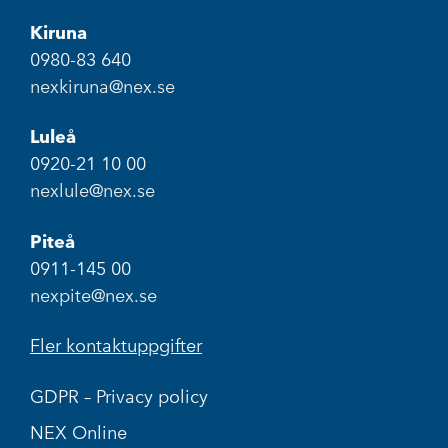
Kiruna
0980-83 640
nexkiruna@nex.se
Luleå
0920-21 10 00
nexlule@nex.se
Piteå
0911-145 00
nexpite@nex.se
Fler kontaktuppgifter
GDPR – Privacy policy
NEX Online