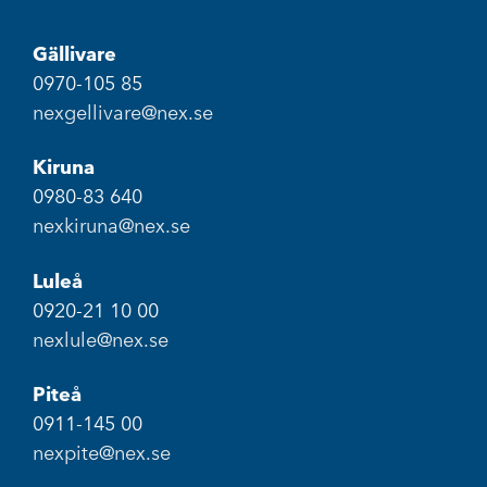
Gällivare
0970-105 85
nexgellivare@nex.se
Kiruna
0980-83 640
nexkiruna@nex.se
Luleå
0920-21 10 00
nexlule@nex.se
Piteå
0911-145 00
nexpite@nex.se