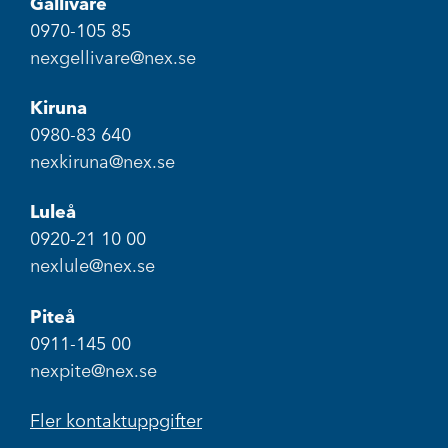
Gällivare
0970-105 85
nexgellivare@nex.se
Kiruna
0980-83 640
nexkiruna@nex.se
Luleå
0920-21 10 00
nexlule@nex.se
Piteå
0911-145 00
nexpite@nex.se
Fler kontaktuppgifter