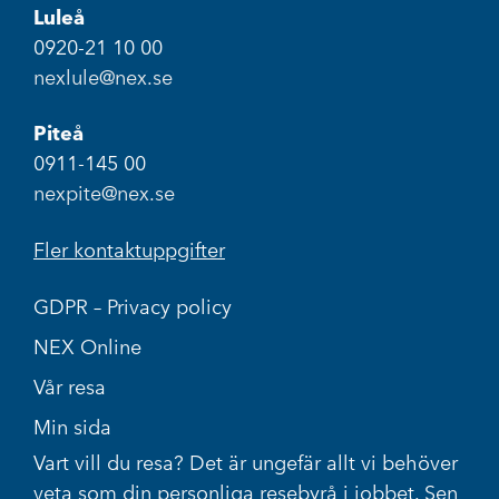
Luleå
0920-21 10 00
nexlule@nex.se
Piteå
0911-145 00
nexpite@nex.se
Fler kontaktuppgifter
GDPR – Privacy policy
NEX Online
Vår resa
Min sida
Vart vill du resa? Det är ungefär allt vi behöver
veta som din personliga resebyrå i jobbet. Sen