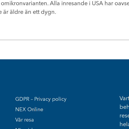
omikronvarianten. Alla inresande i USA har oavset
 är äldre än ett dygn.
Vart
GDPR – Privacy policy
beh
NEX Online
res
Vår resa
hel