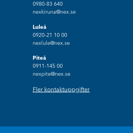
0980-83 640
nexkiruna@nex.se
Luleå
0920-21 10 00
nexlule@nex.se
Piteå
0911-145 00
nexpite@nex.se
Fler kontaktuppgifter