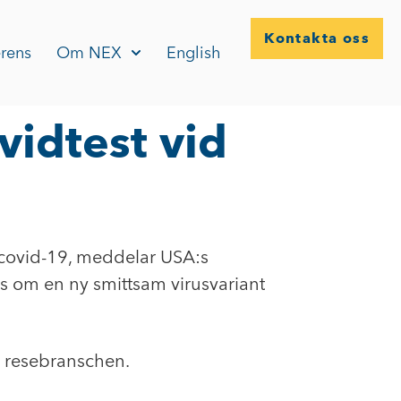
Kontakta oss
rens
Om NEX
English
vidtest vid
r covid-19, meddelar USA:s
 om en ny smittsam virusvariant
 resebranschen.