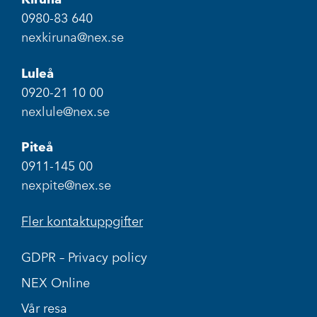
0980-83 640
nexkiruna@nex.se
Luleå
0920-21 10 00
nexlule@nex.se
Piteå
0911-145 00
nexpite@nex.se
Fler kontaktuppgifter
GDPR – Privacy policy
NEX Online
Vår resa