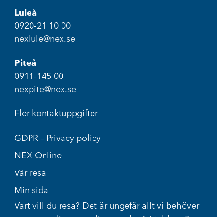
Luleå
0920-21 10 00
nexlule@nex.se
Piteå
0911-145 00
nexpite@nex.se
Fler kontaktuppgifter
GDPR – Privacy policy
NEX Online
Vår resa
Min sida
Vart vill du resa? Det är ungefär allt vi behöver