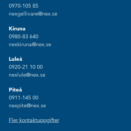
0970-105 85
nexgellivare@nex.se
Kiruna
0980-83 640
nexkiruna@nex.se
Luleå
0920-21 10 00
nexlule@nex.se
Piteå
0911-145 00
nexpite@nex.se
Fler kontaktuppgifter