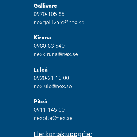
Gällivare
0970-105 85
nexgellivare@nex.se
Kiruna
0980-83 640
nexkiruna@nex.se
Luleå
0920-21 10 00
nexlule@nex.se
Piteå
0911-145 00
nexpite@nex.se
Fler kontaktuppgifter