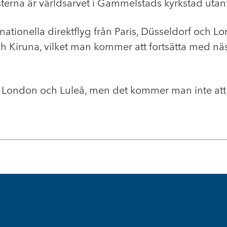
isterna är världsarvet i Gammelstads kyrkstad utan
nternationella direktflyg från Paris, Düsseldorf och
Kiruna, vilket man kommer att fortsätta med nästa vi
llan London och Luleå, men det kommer man inte a