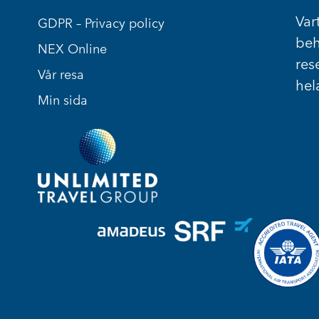
Vart
GDPR – Privacy policy
beh
NEX Online
res
Vår resa
hel
Min sida