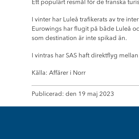
Ett populärt resmål för de franska tur
I vinter har Luleå trafikerats av tre i
Eurowings har flugit på både Luleå och 
som destination är inte spikad än.
I vintras har SAS haft direktflyg me
Källa: Affärer i Norr
Publicerad: den 19 maj 2023