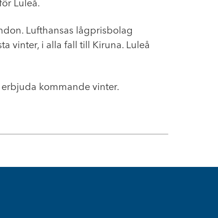
för Luleå.
 London. Lufthansas lågprisbolag
nter, i alla fall till Kiruna. Luleå
tt erbjuda kommande vinter.