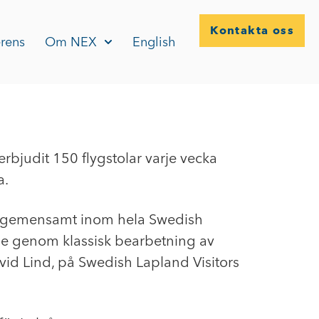
Kontakta oss
rens
Om NEX
English
bjudit 150 flygstolar varje vecka
a.
 och gemensamt inom hela Swedish
åde genom klassisk bearbetning av
vid Lind, på Swedish Lapland Visitors