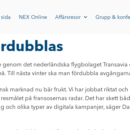
 sida
NEX Online
Affärsresor
Grupp & konfe
ördubblas
 genom det nederländska flygbolaget Transavia er
leå. Till nästa vinter ska man fördubbla avgångarn
fransk marknad nu bär frukt. Vi har jobbat riktat
ta resmålet på fransosernas radar. Det har skett b
ng och olika typer av digitala kampanjer, säger Da