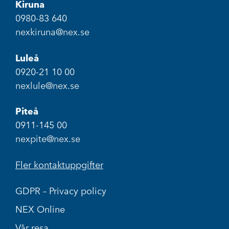
Kiruna
0980-83 640
nexkiruna@nex.se
Luleå
0920-21 10 00
nexlule@nex.se
Piteå
0911-145 00
nexpite@nex.se
Fler kontaktuppgifter
GDPR – Privacy policy
NEX Online
Vår resa