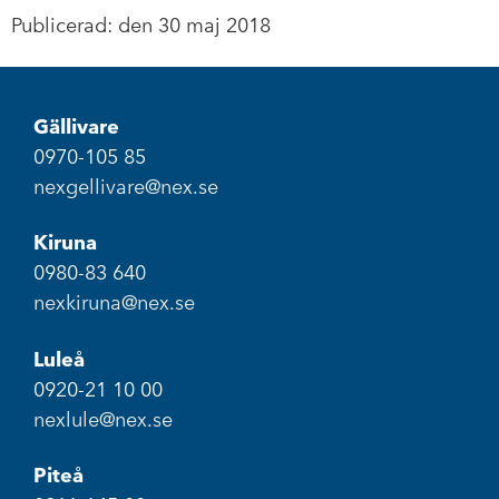
Publicerad: den 30 maj 2018
Gällivare
0970-105 85
nexgellivare@nex.se
Kiruna
0980-83 640
nexkiruna@nex.se
Luleå
0920-21 10 00
nexlule@nex.se
Piteå