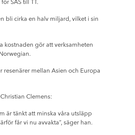
för SAS till TT.
i cirka en halv miljard, vilket i sin
tra kostnaden gör att verksamheten
r Norwegian.
för resenärer mellan Asien och Europa
 Christian Clemens:
m är tänkt att minska våra utsläpp
rför får vi nu avvakta”, säger han.