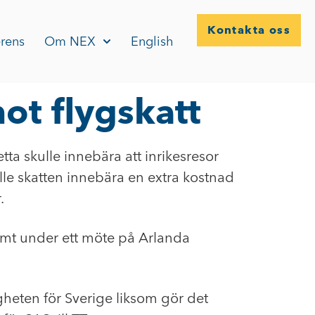
Kontakta oss
rens
Om NEX
English
ot flygskatt
ta skulle innebära att inrikesresor
ulle skatten innebära en extra kostnad
.
amt under ett möte på Arlanda
ligheten för Sverige liksom gör det