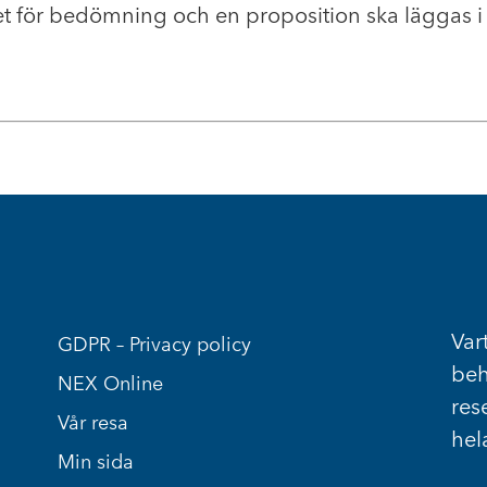
det för bedömning och en proposition ska läggas i 
Vart
GDPR – Privacy policy
beh
NEX Online
res
Vår resa
hel
Min sida