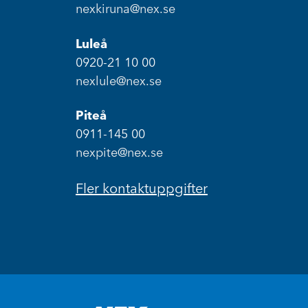
nexkiruna@nex.se
Luleå
0920-21 10 00
nexlule@nex.se
Piteå
0911-145 00
nexpite@nex.se
Fler kontaktuppgifter