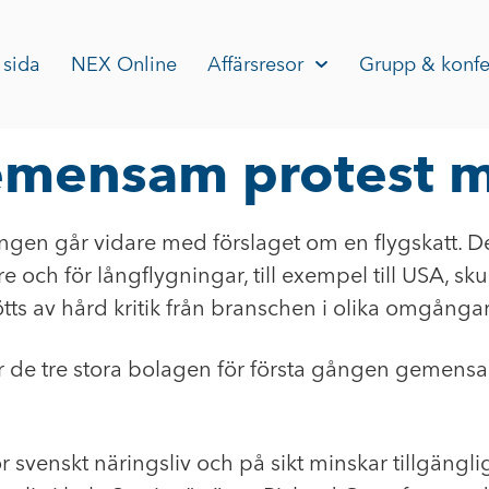
 sida
NEX Online
Affärsresor
Grupp & konfe
emensam protest m
ngen går vidare med förslaget om en flygskatt. Det
e och för långflygningar, till exempel till USA, sk
ts av hård kritik från branschen i olika omgångar
r de tre stora bolagen för första gången gemens
 för svenskt näringsliv och på sikt minskar tillgäng