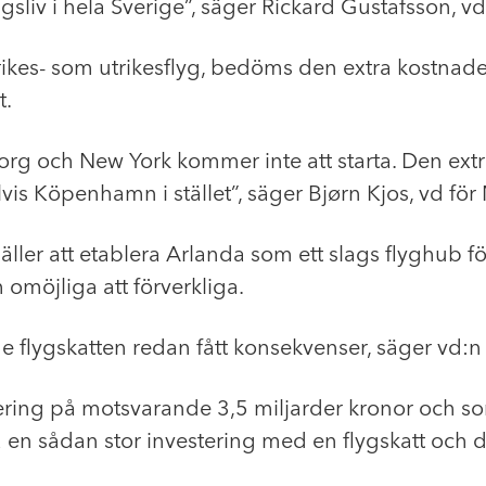
ngsliv i hela Sverige”, säger Rickard Gustafsson, vd 
es- som utrikesflyg, bedöms den extra kostnaden bl
t.
org och New York kommer inte att starta. Den ex
vis Köpenhamn i stället”, säger Bjørn Kjos, vd fö
äller att etablera Arlanda som ett slags flyghub 
omöjliga att förverkliga.
 flygskatten redan fått konsekvenser, säger vd:n
stering på motsvarande 3,5 miljarder kronor och so
en sådan stor investering med en flygskatt och dä