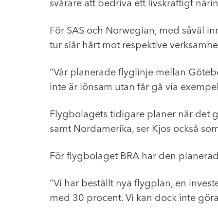
svårare att bedriva ett livskraftigt näri
För SAS och Norwegian, med såväl inrik
tur slår hårt mot respektive verksamhe
”Vår planerade flyglinje mellan Göteb
inte är lönsam utan får gå via exempel
Flygbolagets tidigare planer när det g
samt Nordamerika, ser Kjos också som 
För flygbolaget BRA har den planerade
”Vi har beställt nya flygplan, en inve
med 30 procent. Vi kan dock inte göra 