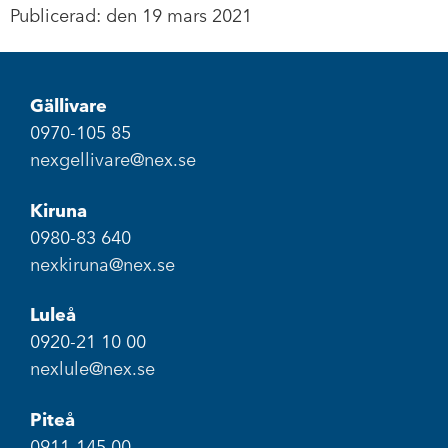
Publicerad: den 19 mars 2021
Gällivare
0970-105 85
nexgellivare@nex.se
Kiruna
0980-83 640
nexkiruna@nex.se
Luleå
0920-21 10 00
nexlule@nex.se
Piteå
0911-145 00