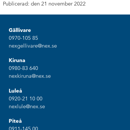
Publicerad: den 21 november 2022
Gällivare
0970-105 85
nexgellivare@nex.se
Kiruna
0980-83 640
nexkiruna@nex.se
Luleå
0920-21 10 00
nexlule@nex.se
Piteå
0911-145 00