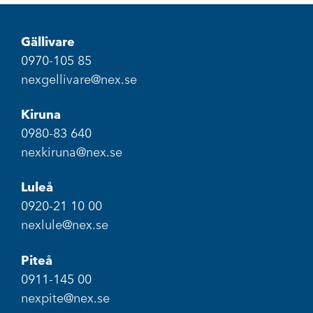
Gällivare
0970-105 85
nexgellivare@nex.se
Kiruna
0980-83 640
nexkiruna@nex.se
Luleå
0920-21 10 00
nexlule@nex.se
Piteå
0911-145 00
nexpite@nex.se