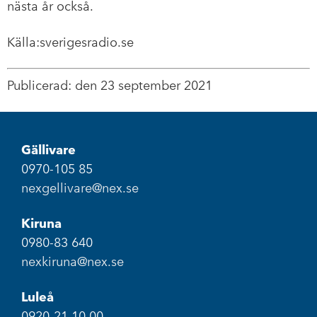
nästa år också.
Källa:sverigesradio.se
Publicerad: den 23 september 2021
Gällivare
0970-105 85
nexgellivare@nex.se
Kiruna
0980-83 640
nexkiruna@nex.se
Luleå
0920-21 10 00