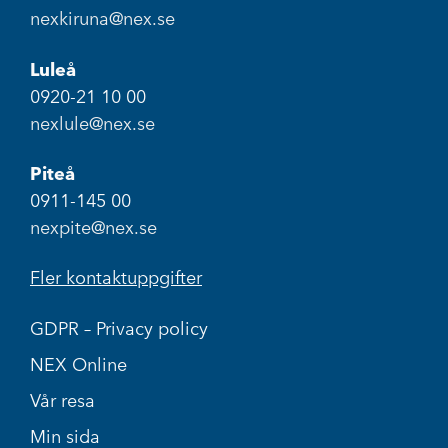
nexkiruna@nex.se
Luleå
0920-21 10 00
nexlule@nex.se
Piteå
0911-145 00
nexpite@nex.se
Fler kontaktuppgifter
GDPR – Privacy policy
NEX Online
Vår resa
Min sida