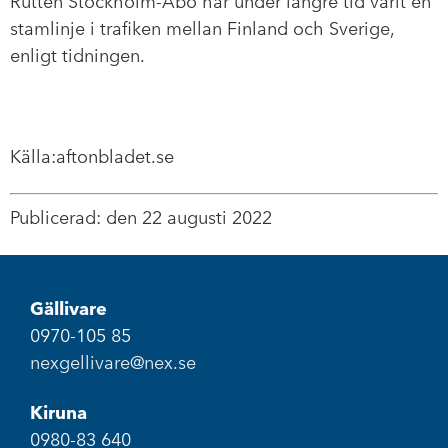
Rutten Stockholm-Åbo har under längre tid varit en
stamlinje i trafiken mellan Finland och Sverige,
enligt tidningen.
Källa:aftonbladet.se
Publicerad: den 22 augusti 2022
Gällivare
0970-105 85
nexgellivare@nex.se
Kiruna
0980-83 640