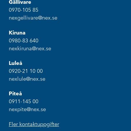
Gällivare
0970-105 85
nexgellivare@nex.se
Kiruna
0980-83 640
nexkiruna@nex.se
Luleå
0920-21 10 00
nexlule@nex.se
Piteå
0911-145 00
nexpite@nex.se
Fler kontaktuppgifter